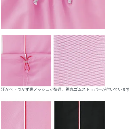
汗がベトつかず裏メッシュが快適。裾丸ゴムストッパーが付いていま