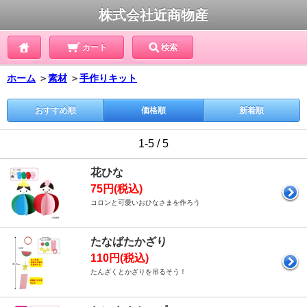
株式会社近商物産
カート
検索
ホーム
＞
素材
＞
手作りキット
おすすめ順
価格順
新着順
1-5 / 5
花ひな
75円(税込)
コロンと可愛いおひなさまを作ろう
たなばたかざり
110円(税込)
たんざくとかざりを吊るそう！