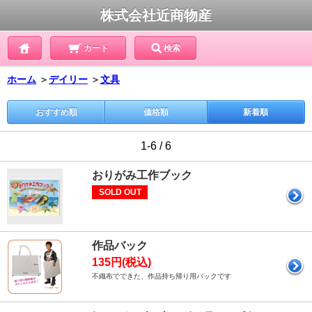
株式会社近商物産
カート
検索
ホーム
＞
デイリー
＞
文具
おすすめ順
価格順
新着順
1-6 / 6
おりがみ工作ブック
SOLD OUT
作品バック
135円(税込)
不織布でできた、作品持ち帰り用バックです